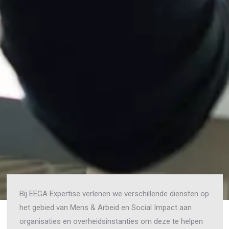
Bij EEGA Expertise verlenen we verschillende diensten op
het gebied van Mens & Arbeid en Social Impact aan
organisaties en overheidsinstanties om deze te helpen